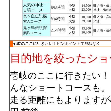
人気の神社・
小型
郷ノ浦－岳
14,500
約3時間
23,000
古墳コース
大型
神社－鬼の
鬼ヶ島伝説探
小型
郷ノ浦－岳
18,800
約4時間
29,900
索Aコース
大型
ノ浦
鬼ヶ島伝説探
小型
13,200
2.54時間
郷ノ浦－岳
20,800
索Bコース
大型
壱岐のここに行きたい！ピンポイントで無駄なく
目的地を絞ったショ
壱岐のここに行きたい！
んなショートコースも。
走る距離にもよりますが概算