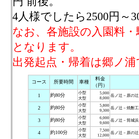
円 前後。
4人様でしたら2500円～
なお、各施設の入園料・
となります。
出発起点・帰着は郷ノ浦
料金
コース
所要時間
車種
（円）
小型
5,000
約80分
1
岳ノ辻－原の辻
8,000
大型
小型
5,800
約80分
2
岳ノ辻－焼酎工
9,300
大型
小型
6,000
約80分
3
岳ノ辻－筒城浜
9,600
大型
小型
7,500
約100分
4
岳ノ辻－原の辻
12,000
大型