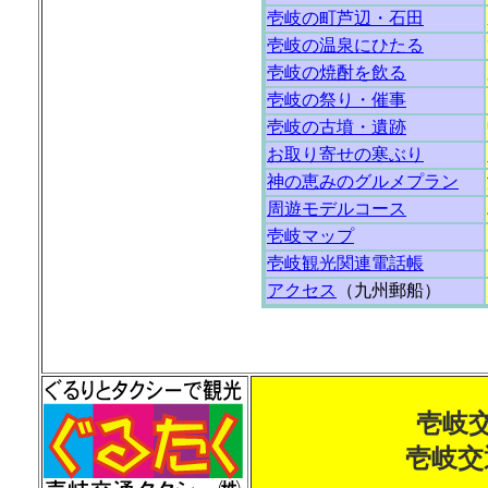
壱岐の町芦辺・石田
壱岐の温泉にひたる
壱岐の焼酎を飲る
壱岐の祭り・催事
壱岐の古墳・遺跡
お取り寄せの寒ぶり
神の恵みのグルメプラン
周遊モデルコース
壱岐マップ
壱岐観光関連電話帳
アクセス
（九州郵船）
壱岐交
壱岐交通