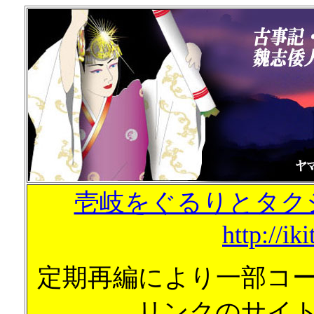
壱岐をぐるりとタ
http://ik
定期再編により一部コ
リンクのサイ