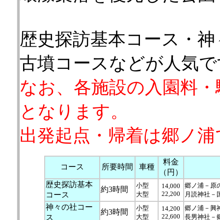
歴史探訪基本コース・神
古墳コースなどが人気で
なお、各施設の入園料・
となります。
出発起点・帰着は郷ノ浦
料金
コース
所要時間
車種
（円）
歴史探訪基本
小型
郷ノ浦－原
14,000
約3時間
22,200
コース
大型
月読神社－
神々の社コー
小型
郷ノ浦－興
14,200
約3時間
22,600
ス
大型
長男神社－