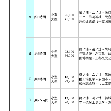
郷ノ浦－岳ノ辻－牧
小型
26,100
Ａ
約6時間
ーク－男岳神社－元
41,500
大型
原の辻遺跡（一支国
郷ノ浦－岳ノ辻－黒
小型
23,100
Ｂ
約5時間
元寇遺跡－左京鼻～
36,900
大型
国博物館・王都復元
郷ノ浦－岳ノ辻－黒
小型
18,800
Ｃ
約4時間
酎工場見学－安国寺
29,900
大型
松永記念館－ウニ工
小型
郷ノ浦－岳ノ辻－筒
13,200
Ｄ
約2.5時間
20,800
大型
寺－焼酎工場見学－